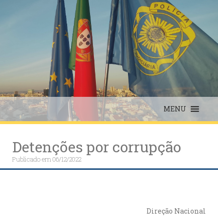
Skip
to
content
MENU
Detenções por corrupção
Publicado em
06/12/2022
Direção Nacional