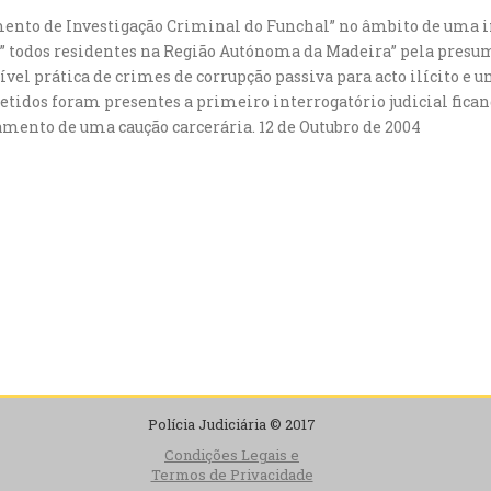
amento de Investigação Criminal do Funchal” no âmbito de uma i
” todos residentes na Região Autónoma da Madeira” pela presum
vel prática de crimes de corrupção passiva para acto ilícito e 
detidos foram presentes a primeiro interrogatório judicial fican
mento de uma caução carcerária. 12 de Outubro de 2004
Polícia Judiciária © 2017
Condições Legais e
Termos de Privacidade