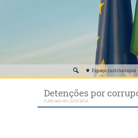
Skip
to
content
Espaço Institucional
Detenções por corrup
Publicado em
12/10/2004