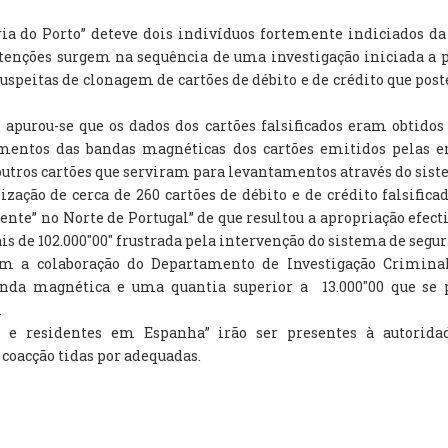
oria do Porto” deteve dois indivíduos fortemente indiciados d
detenções surgem na sequência de uma investigação iniciada a
suspeitas de clonagem de cartões de débito e de crédito que po
” apurou-se que os dados dos cartões falsificados eram obtid
mentos das bandas magnéticas dos cartões emitidos pelas e
utros cartões que serviram para levantamentos através do sis
ização de cerca de 260 cartões de débito e de crédito falsific
nte” no Norte de Portugal” de que resultou a apropriação efecti
s de 102.000″00″ frustrada pela intervenção do sistema de segu
om a colaboração do Departamento de Investigação Criminal
anda magnética e uma quantia superior a  13.000″00 que s
.
 e residentes em Espanha” irão ser presentes à autorida
 coacção tidas por adequadas.