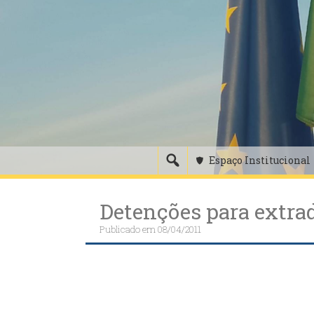
Skip
to
content
Espaço Institucional
Detenções para extra
Publicado em
08/04/2011