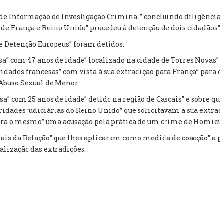
 de Informação de Investigação Criminal” concluindo diligência
 de França e Reino Unido” procedeu à detenção de dois cidadãos” 
Detenção Europeus” foram detidos:
sa” com 47 anos de idade” localizado na cidade de Torres Nova
ridades francesas” com vista à sua extradição para França” par
 Abuso Sexual de Menor.
sa” com 25 anos de idade” detido na região de Cascais” e sobr
dades judiciárias do Reino Unido” que solicitavam a sua extrad
tra o mesmo” uma acusação pela prática de um crime de Homicí
is da Relação” que lhes aplicaram como medida de coacção” a p
alização das extradições.