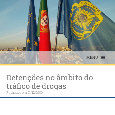
Skip
to
content
MENU
Detenções no âmbito do
tráfico de drogas
Publicado em
21/12/2006