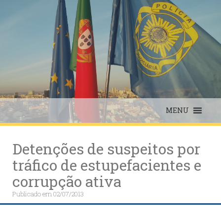
Skip
to
content
MENU
Detenções de suspeitos por
tráfico de estupefacientes e
corrupção ativa
Publicado em
02/07/2013