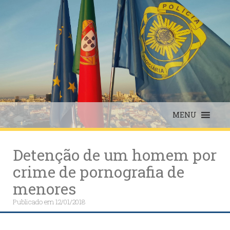
Skip
to
content
MENU
Detenção de um homem por
crime de pornografia de
menores
Publicado em
12/01/2018