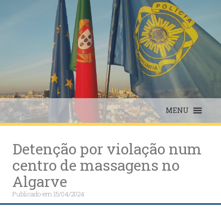
Skip
to
content
MENU
Detenção por violação num
centro de massagens no
Algarve
Publicado em
15/04/2024