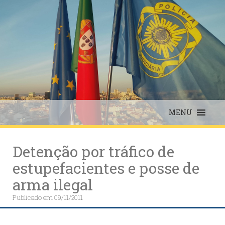
Skip
to
content
MENU
Detenção por tráfico de
estupefacientes e posse de
arma ilegal
Publicado em
09/11/2011