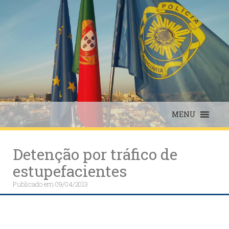
Skip
to
content
MENU
Detenção por tráfico de
estupefacientes
Publicado em
09/04/2013