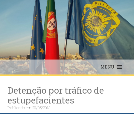
Skip
to
content
MENU
Detenção por tráfico de
estupefacientes
Publicado em
20/05/2013