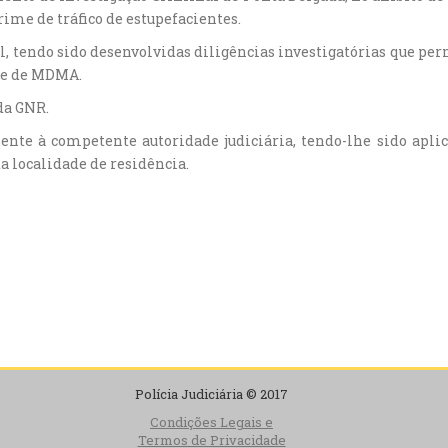
ime de tráfico de estupefacientes.
el, tendo sido desenvolvidas diligências investigatórias que 
de de MDMA.
da GNR.
sente à competente autoridade judiciária, tendo-lhe sido apl
a localidade de residência.
Polícia Judiciária © 2017
Condições Legais e
Termos de Privacidade