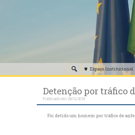
Skip
to
content
Espaço Institucional
Detenção por tráfico 
Publicado em
29/11/2019
Foi detido um homem por tráfico de an