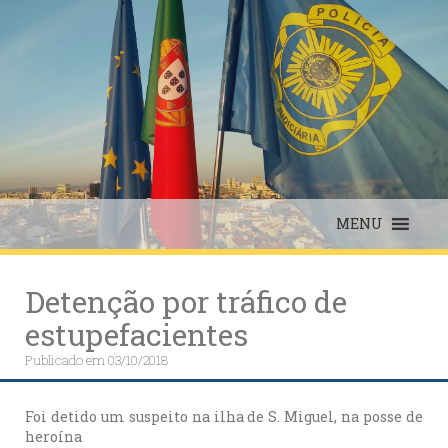
Skip
to
content
MENU
Detenção por tráfico de
estupefacientes
Publicado em
03/10/2018
Foi detido um suspeito na ilha de S. Miguel, na posse de
heroína