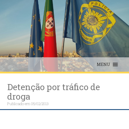
Skip
to
content
MENU
Detenção por tráfico de
droga
Publicado em
05/02/2013