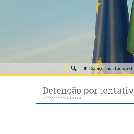
Skip
to
content
Espaço Institucional
Detenção por tentati
Publicado em
04/05/2011