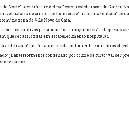
ia do Norte” identificou e deteve” com a colaboração da Guarda N
ível autoria de crimes de homicídio” na forma tentada” de q
ntem” na zona de Vila Nova de Gaia.
ssões por motivos passionais” o ora arguido terá esfaqueado as 
am que ser assistidas em estabelecimento hospitalar.
 faca utilizada” que foi apreendida juntamente com outros objec
ado” já anteriormente condenado por crime de furto” vai ser pre
or adequadas.