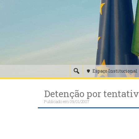
Skip
to
content
Espaço Institucional
Detenção por tentati
Publicado em
09/01/2007