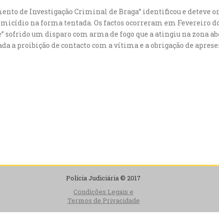
amento de Investigação Criminal de Braga” identificou e detev
omicídio na forma tentada. Os factos ocorreram em Fevereiro d
” sofrido um disparo com arma de fogo que a atingiu na zona ab
da a proibição de contacto com a vítima e a obrigação de aprese
Polícia Judiciária © 2017
Condições Legais e
Termos de Privacidade