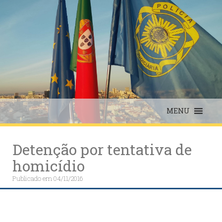
Skip
to
content
MENU
Detenção por tentativa de
homicídio
Publicado em
04/11/2016