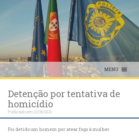
Skip
to
content
MENU
Detenção por tentativa de
homicídio
Publicado em
01/06/2021
Foi detido um homem por atear fogo à mulher