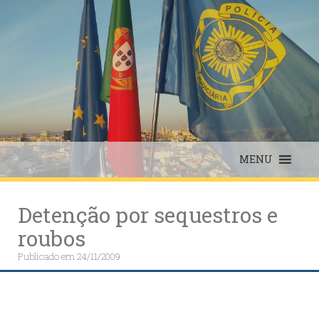
Skip
to
content
MENU
Detenção por sequestros e
roubos
Publicado em
24/11/2009