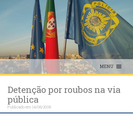
Skip
to
content
MENU
Detenção por roubos na via
pública
Publicado em
14/08/2008