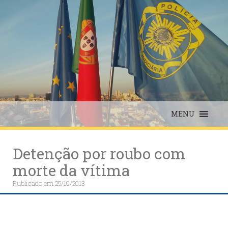
Skip
to
content
MENU
Detenção por roubo com
morte da vítima
Publicado em
25/10/2013