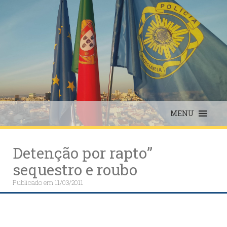
Skip
to
content
MENU
Detenção por rapto”
sequestro e roubo
Publicado em
11/03/2011