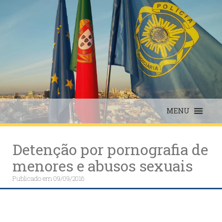
Skip
to
content
MENU
Detenção por pornografia de
menores e abusos sexuais
Publicado em
09/09/2016