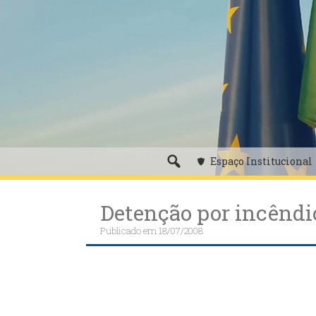
Skip
to
content
Espaço Institucional
Detenção por incêndio
Publicado em
18/07/2008