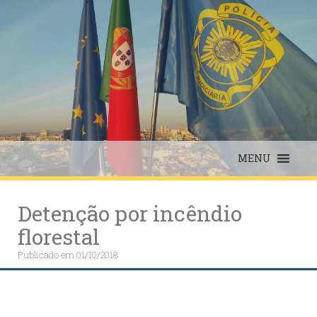
Skip
to
content
MENU
Detenção por incêndio
florestal
Publicado em
01/10/2018