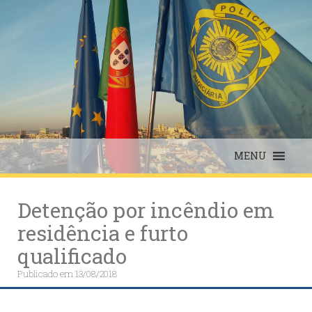
Skip
to
content
MENU
Detenção por incêndio em
residência e furto
qualificado
Publicado em
13/08/2018