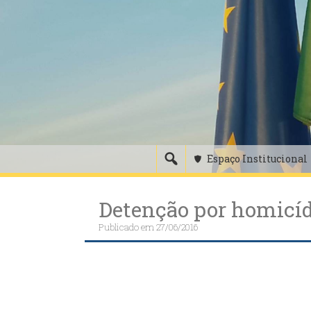
Skip
to
content
Espaço Institucional
Detenção por homicíd
Publicado em
27/06/2016