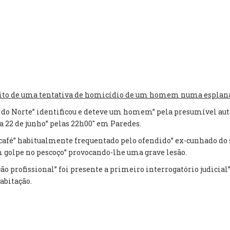
uspeito de uma tentativa de homicídio de um homem numa espla
ia do Norte” identificou e deteve um homem” pela presumível au
a 22 de junho” pelas 22h00″ em Paredes.
café” habitualmente frequentado pelo ofendido” ex-cunhado do
golpe no pescoço” provocando-lhe uma grave lesão.
ão profissional” foi presente a primeiro interrogatório judicia
abitação.