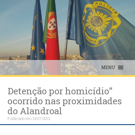
Skip
to
content
MENU
Detenção por homicídio”
ocorrido nas proximidades
do Alandroal
Publicado em
13/07/2012