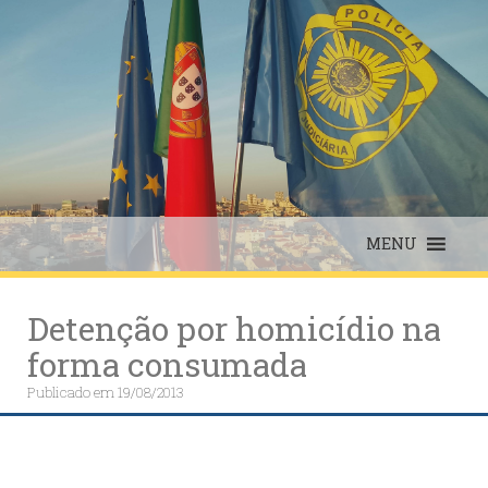
Skip
to
content
MENU
Detenção por homicídio na
forma consumada
Publicado em
19/08/2013