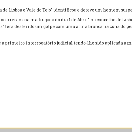
ria de Lisboa e Vale do Tejo” identificou e deteve um homem sus
ocorreram na madrugada do dia 1 de Abril” no concelho de Lisbo
is” terá desferido um golpe com uma arma branca na zona do pes
te a primeiro interrogatório judicial tendo-lhe sido aplicada a 