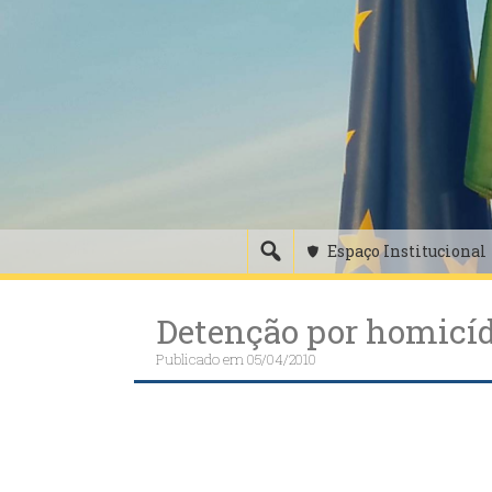
Skip
to
content
Espaço Institucional
Detenção por homicí
Publicado em
05/04/2010