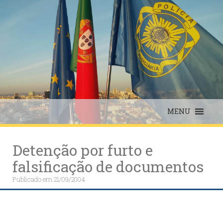
Skip
to
content
MENU
Detenção por furto e
falsificação de documentos
Publicado em
21/09/2004