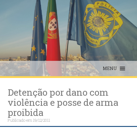
Skip
to
content
MENU
Detenção por dano com
violência e posse de arma
proibida
Publicado em
19/12/2011