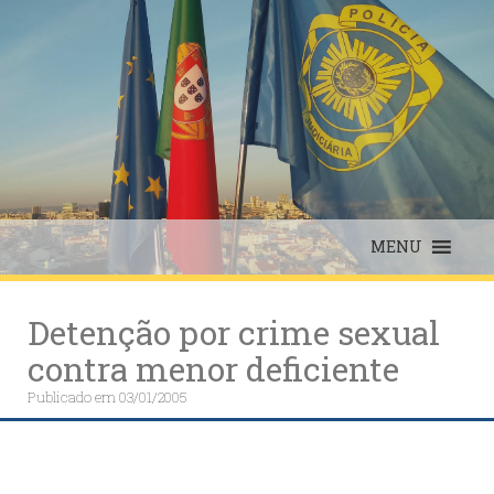
Skip
to
content
MENU
Detenção por crime sexual
contra menor deficiente
Publicado em
03/01/2005