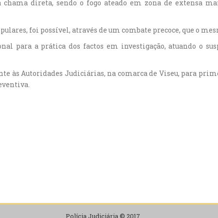
a chama direta, sendo o fogo ateado em zona de extensa man
opulares, foi possível, através de um combate precoce, que o m
nal para a prática dos factos em investigação, atuando o s
nte às Autoridades Judiciárias, na comarca de Viseu, para prime
eventiva.
Polícia Judiciária © 2017