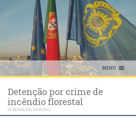
Skip
to
content
MENU
Detenção por crime de
incêndio florestal
Publicado em
12/06/2013