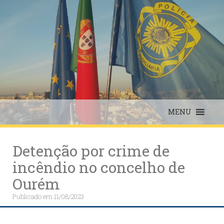
Skip
to
content
MENU
Detenção por crime de
incêndio no concelho de
Ourém
Publicado em
11/08/2023