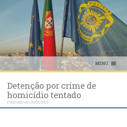
Skip
to
content
MENU
Detenção por crime de
homicídio tentado
Publicado em
09/06/2003