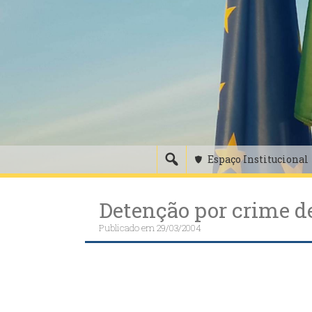
Skip
to
content
Espaço Institucional
Detenção por crime d
Publicado em
29/03/2004