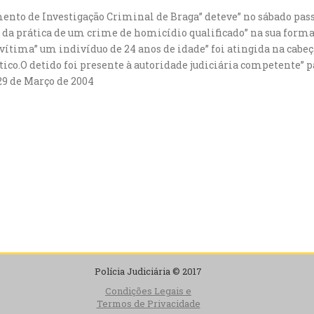
mento de Investigação Criminal de Braga” deteve” no sábado pas
s da prática de um crime de homicídio qualificado” na sua forma
vítima” um indivíduo de 24 anos de idade” foi atingida na cabeç
co.O detido foi presente à autoridade judiciária competente” p
29 de Março de 2004
Polícia Judiciária © 2017
Condições Legais e
Termos de Privacidade