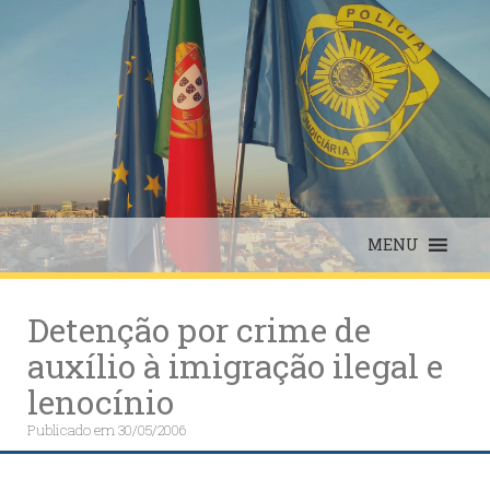
Skip
to
content
MENU
Detenção por crime de
auxílio à imigração ilegal e
lenocínio
Publicado em
30/05/2006