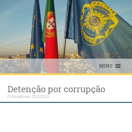
Skip
to
content
MENU
Detenção por corrupção
Publicado em
12/02/2013