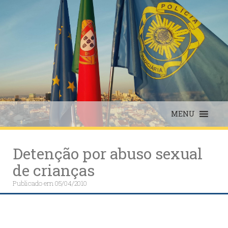
Skip
to
content
MENU
Detenção por abuso sexual
de crianças
Publicado em
05/04/2010