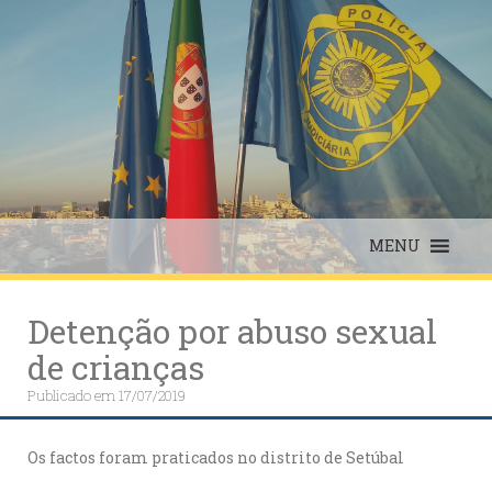
Skip
to
content
MENU
Detenção por abuso sexual
de crianças
Publicado em
17/07/2019
Os factos foram praticados no distrito de Setúbal