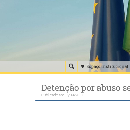
Skip
to
content
Espaço Institucional
Detenção por abuso s
Publicado em
15/09/2010