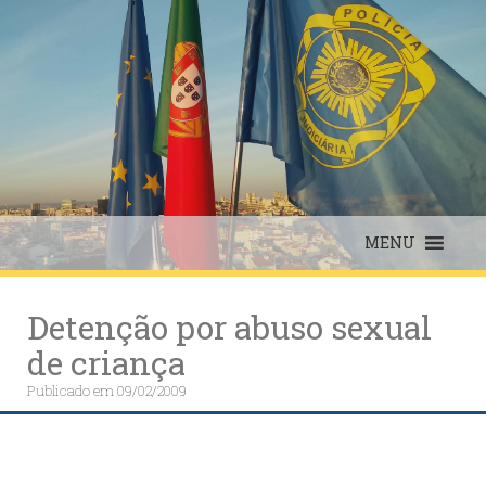
Skip
to
content
MENU
Detenção por abuso sexual
de criança
Publicado em
09/02/2009