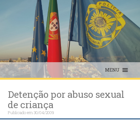
Skip
to
content
MENU
Detenção por abuso sexual
de criança
Publicado em
30/04/2009