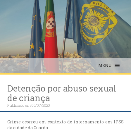
Skip
to
content
MENU
Detenção por abuso sexual
de criança
Publicado em
06/07/2020
Crime ocorreu em contexto de internamento em IPSS
da cidade da Guarda