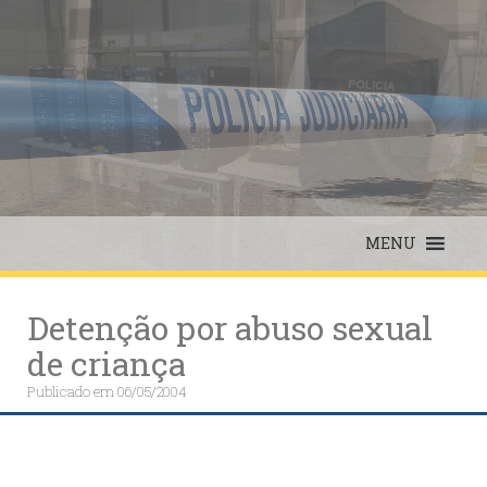
Skip
to
content
MENU
Detenção por abuso sexual
de criança
Publicado em
06/05/2004