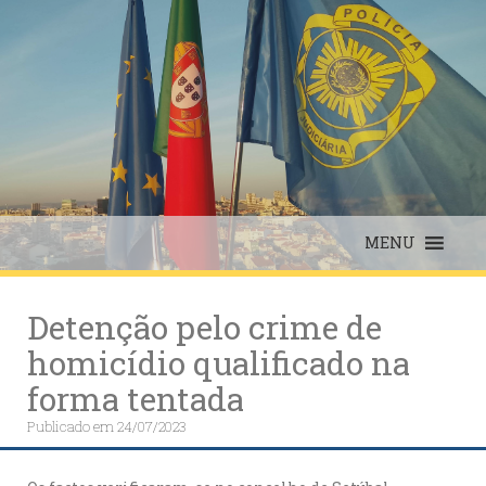
Skip
to
content
MENU
Detenção pelo crime de
homicídio qualificado na
forma tentada
Publicado em
24/07/2023