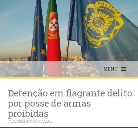
Skip
to
content
MENU
Detenção em flagrante delito
por posse de armas
proibidas
Publicado em
08/07/2011