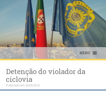
Skip
to
content
MENU
Detenção do violador da
ciclovia
Publicado em
18/06/2013